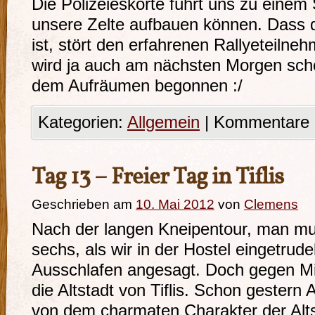
Die Polizeieskorte führt uns zu einem
unsere Zelte aufbauen können. Dass d
ist, stört den erfahrenen Rallyeteiln
wird ja auch am nächsten Morgen scho
dem Aufräumen begonnen :/
Kategorien:
Allgemein
|
Kommentare d
Tag 13 – Freier Tag in Tiflis
Geschrieben am
10. Mai 2012
von
Clemens
Nach der langen Kneipentour, man mun
sechs, als wir in der Hostel eingetrude
Ausschlafen angesagt. Doch gegen Mi
die Altstadt von Tiflis. Schon gestern
von dem charmaten Charakter der Alt